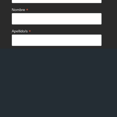
*
Nombre
*
Apellido/s
País (Opcional)
Institución (Opcional)
Derechos reservados – Universidad de Concepción ©