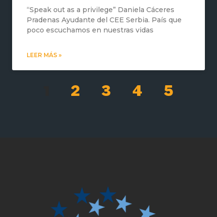
“Speak out as a privilege” Daniela Cáceres
Pradenas Ayudante del CEE Serbia. País que
poco escuchamos en nuestras vidas
LEER MÁS »
1
2
3
4
5